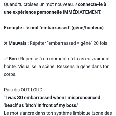
Quand tu croises un mot nouveau, ⚡
connecte-le à
une expérience personnelle IMMÉDIATEMENT.
Exemple : le mot "embarrassed" (gêné/honteux)
❌
Mauvais :
Répéter "embarrassed = gêné" 20 fois
✅
Bon :
Repense à un moment où tu as eu vraiment
honte. Visualise la scène. Ressens la gêne dans ton
corps.
Puis dis OUT LOUD :
"I was SO embarrassed when I mispronounced
'beach' as 'bitch' in front of my boss."
Le mot s'ancre dans ton système limbique (zone des