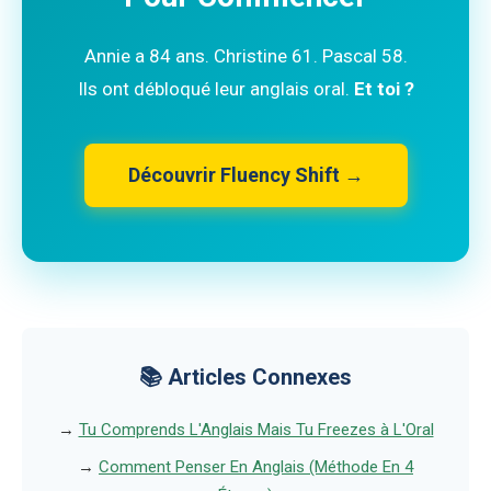
Annie a 84 ans. Christine 61. Pascal 58.
Ils ont débloqué leur anglais oral.
Et toi ?
Découvrir Fluency Shift →
📚 Articles Connexes
→
Tu Comprends L'Anglais Mais Tu Freezes à L'Oral
→
Comment Penser En Anglais (Méthode En 4