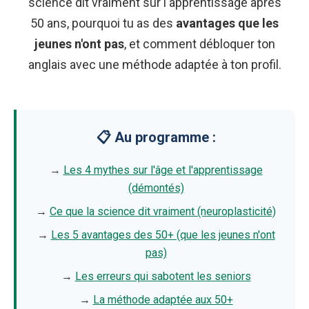
science dit vraiment sur l'apprentissage après
50 ans, pourquoi tu as des
avantages que les
jeunes n'ont pas
, et comment débloquer ton
anglais avec une méthode adaptée à ton profil.
📋 Au programme :
→
Les 4 mythes sur l'âge et l'apprentissage
(démontés)
→
Ce que la science dit vraiment (neuroplasticité)
→
Les 5 avantages des 50+ (que les jeunes n'ont
pas)
→
Les erreurs qui sabotent les seniors
→
La méthode adaptée aux 50+