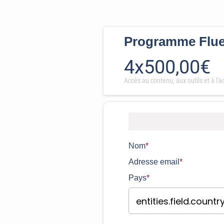
Programme Flue
4x500,00€
Accès au contenu, aux outils et à l
Nom
*
Adresse email
*
Pays
*