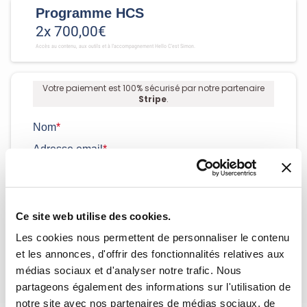
Programme HCS
2x 700,00€
Accès au contenu, aux outils et à l'accompagnement Hello C'est Simon.
Votre paiement est 100% sécurisé par notre partenaire
Stripe
.
Nom
*
Adresse email
*
Mode de paiement
*
Modalité de paiement
*
Ce site web utilise des cookies.
Les cookies nous permettent de personnaliser le contenu
Paiements 100% sûrs et sécurisés.
et les annonces, d'offrir des fonctionnalités relatives aux
médias sociaux et d'analyser notre trafic. Nous
partageons également des informations sur l'utilisation de
notre site avec nos partenaires de médias sociaux, de