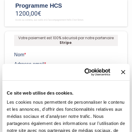
Programme HCS
1200,00€
Accès au contenu, aux outils et à l'accompagnement Hello C'est Simon.
Votre paiement est 100% sécurisé par notre partenaire
Stripe
.
Nom
*
Adresse email
*
Mode de paiement
*
Modalité de paiement
*
Ce site web utilise des cookies.
Les cookies nous permettent de personnaliser le contenu
Paiements 100% sûrs et sécurisés.
et les annonces, d'offrir des fonctionnalités relatives aux
médias sociaux et d'analyser notre trafic. Nous
partageons également des informations sur l'utilisation de
notre site avec nos partenaires de médias sociaux, de