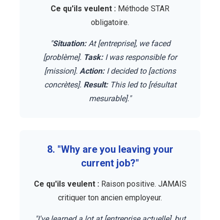
Ce qu'ils veulent :
Méthode STAR
obligatoire.
"
Situation:
At [entreprise], we faced
[problème].
Task:
I was responsible for
[mission].
Action:
I decided to [actions
concrètes].
Result:
This led to [résultat
mesurable]."
8. "Why are you leaving your
current job?"
Ce qu'ils veulent :
Raison positive. JAMAIS
critiquer ton ancien employeur.
"I've learned a lot at [entreprise actuelle], but