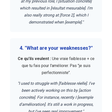
at my previous role, I [situation concrète]
which resulted in [résultat mesurable]. I'm
also really strong at [force 2], which I
demonstrated when [exemple]."
4. "What are your weaknesses?"
Ce qu'ils veulent :
Une vraie faiblesse + ce
que tu fais pour l'améliorer. Pas "je suis
perfectionniste".
"I used to struggle with [faiblesse réelle]. I've
been actively working on this by [action
concrète]. For instance, recently I [exemple
d'amélioration]. It's still a work in progress,
but I've seen real improvement."