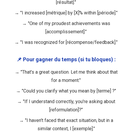
[résultat]."
→ "I increased [métrique] by [X]% within [période]."
→ "One of my proudest achievements was
[accomplissement]."
→ "I was recognized for [récompense/feedback]."
📌 Pour gagner du temps (si tu bloques) :
→ "That's a great question. Let me think about that
for a moment."
→ "Could you clarify what you mean by [terme] ?"
→ "If I understand correctly, you're asking about
[reformulation]?"
→ "I haven't faced that exact situation, but in a
similar context, I [exemple]."