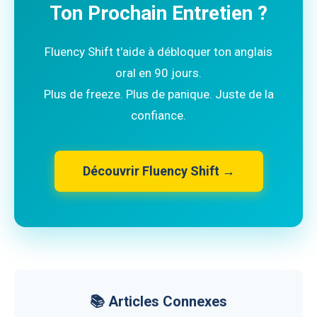
Ton Prochain Entretien ?
Fluency Shift t'aide à débloquer ton anglais
oral en 90 jours.
Plus de freeze. Plus de panique. Juste de la
confiance.
Découvrir Fluency Shift →
📚 Articles Connexes