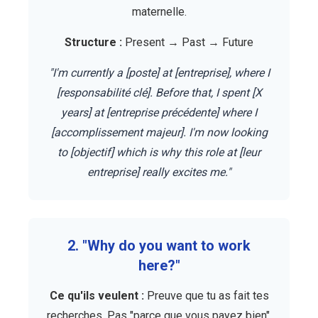
maternelle.
Structure :
Present → Past → Future
"I'm currently a [poste] at [entreprise], where I
[responsabilité clé]. Before that, I spent [X
years] at [entreprise précédente] where I
[accomplissement majeur]. I'm now looking
to [objectif] which is why this role at [leur
entreprise] really excites me."
2. "Why do you want to work
here?"
Ce qu'ils veulent :
Preuve que tu as fait tes
recherches. Pas "parce que vous payez bien".