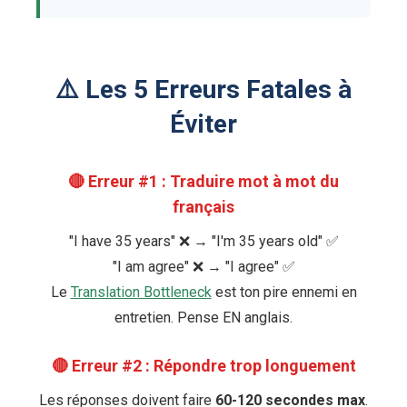
⚠️ Les 5 Erreurs Fatales à
Éviter
🔴 Erreur #1 : Traduire mot à mot du
français
"I have 35 years" ❌ → "I'm 35 years old" ✅
"I am agree" ❌ → "I agree" ✅
Le
Translation Bottleneck
est ton pire ennemi en
entretien. Pense EN anglais.
🔴 Erreur #2 : Répondre trop longuement
Les réponses doivent faire
60-120 secondes max
.