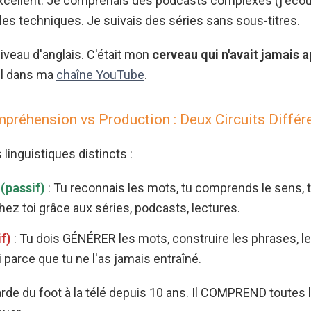
 excellent. Je comprenais des podcasts complexes (j'éco
icles techniques. Je suivais des séries sans sous-titres.
iveau d'anglais. C'était mon
cerveau qui n'avait jamais 
ail dans ma
chaîne YouTube
.
préhension vs Production : Deux Circuits Différ
inguistiques distincts :
(passif)
: Tu reconnais les mots, tu comprends le sens, 
ez toi grâce aux séries, podcasts, lectures.
f)
: Tu dois GÉNÉRER les mots, construire les phrases, le
parce que tu ne l'as jamais entraîné.
e du foot à la télé depuis 10 ans. Il COMPREND toutes l