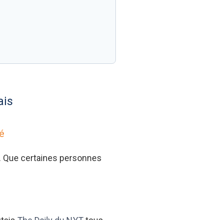
ais
é
if. Que certaines personnes