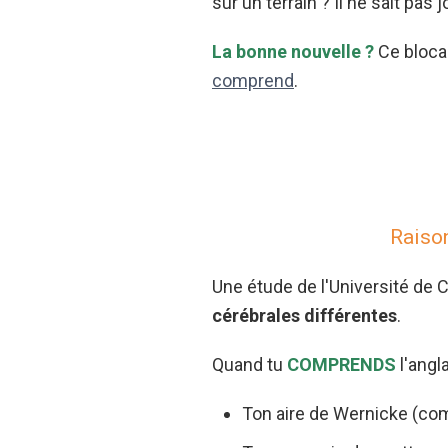
sur un terrain ? Il ne sait pas j
La bonne nouvelle ?
Ce bloca
comprend
.
Raiso
Une étude de l'Université de 
cérébrales différentes
.
Quand tu
COMPRENDS
l'angla
Ton aire de Wernicke (co