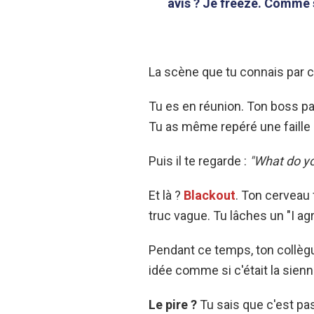
avis ? Je freeze. Comme s
La scène que tu connais par 
Tu es en réunion. Ton boss p
Tu as même repéré une faille
Puis il te regarde :
"What do yo
Et là ?
Blackout
. Ton cerveau 
truc vague. Tu lâches un "I ag
Pendant ce temps, ton collègu
idée comme si c'était la sienn
Le pire ?
Tu sais que c'est p