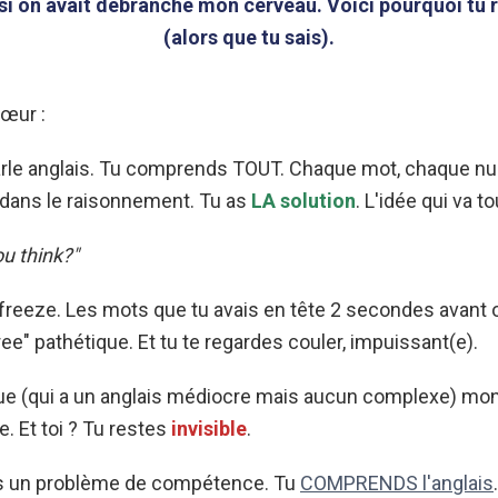
i on avait débranché mon cerveau. Voici pourquoi tu r
(alors que tu sais).
cœur :
arle anglais. Tu comprends TOUT. Chaque mot, chaque n
 dans le raisonnement. Tu as
LA solution
. L'idée qui va t
u think?"
freeze. Les mots que tu avais en tête 2 secondes avant o
ree" pathétique. Et tu te regardes couler, impuissant(e).
e (qui a un anglais médiocre mais aucun complexe) monop
e. Et toi ? Tu restes
invisible
.
as un problème de compétence. Tu
COMPRENDS l'anglais