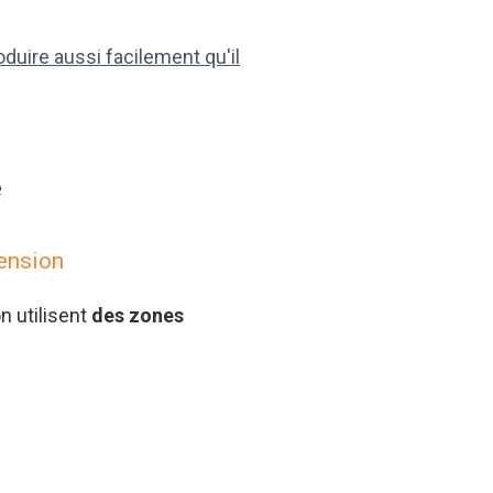
oduire aussi facilement qu'il
e
ension
n utilisent
des zones