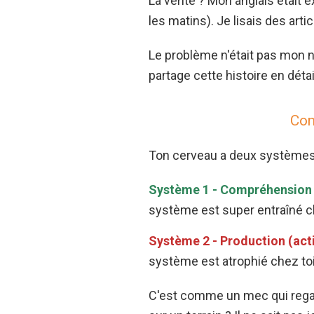
La vérité ? Mon anglais était
les matins). Je lisais des art
Le problème n'était pas mon n
partage cette histoire en dét
Com
Ton cerveau a deux systèmes l
Système 1 - Compréhension 
système est super entraîné ch
Système 2 - Production (acti
système est atrophié chez toi 
C'est comme un mec qui regard