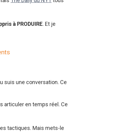
utais
The Daily du NYT
tous
appris à PRODUIRE
. Et je
ents
tu suis une conversation. Ce
s articuler en temps réel. Ce
es tactiques. Mais mets-le